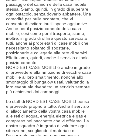
passaggio del camion e della casa mobile
stessa. Siamo, quindi, in grado di superare
ogni ostacolo, senza doverlo abbattere. Una
comodità per nulla scontata, che vi
consente di evitare inutili spese aggiuntive.
Anche per il posizionamento della casa
mobile, così come per il trasporto, siamo,
inoltre, in grado di offrire questo servizio a
tutti, anche ai proprietari di case mobili che
necessitano soltanto di spostarle,
posizionarle e collegarle alla rete di servizi.
Effettuiamo, quindi, anche il servizio di solo
posizionamento.
NORD EST CASE MOBILI è anche in grado
di provvedere alla rimozione di vecchie case
mobili e al loro smaltimento, nonché allo
smontaggio di bungalow usati, valutando la
loro eventuale rivendita: un servizio sempre
più richiestoci dai campeggi.
Lo staff di NORD EST CASE MOBILI pensa
e provvede proprio a tutto. Anche il servizio
di allacciamento della vostra casa mobile
alle reti di acqua, energia elettrica e gas è
compreso nel pacchetto che vi offriamo. La
nostra squadra è in grado di valutare ogni
situazione, scegliendo il materiale e
l’occorrente giusto per ogni evenienza.